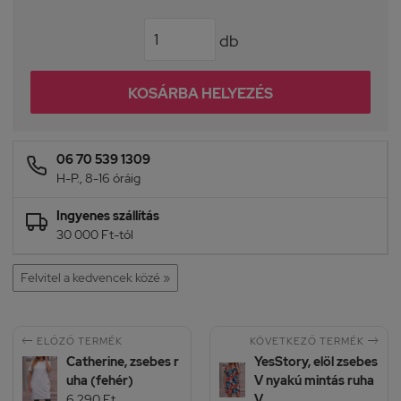
db
KOSÁRBA HELYEZÉS
06 70 539 1309
H-P., 8-16 óráig
Ingyenes szállítás
30 000 Ft-tól
Felvitel a kedvencek közé »


KÖVETKEZŐ TERMÉK
ELŐZŐ TERMÉK
Catherine, zsebes r
YesStory, elöl zsebes
uha (fehér)
V nyakú mintás ruha
6 290 Ft
V.