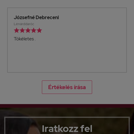
Józsefné Debreceni
Lénárddaróc





Tökéletes .
Értékelés írása
Iratkozz fel