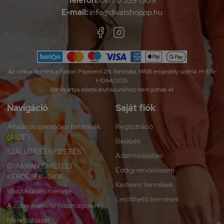
Telefon:
06 70 539 1309
E-mail:
info@divatshoppp.hu
Az online fizetést a Barion Payment Zrt. biztosítja, MNB engedély száma: H-EN-
I-1064/2013.
Bankkártya adatai áruházunkhoz nem jutnak el.
Navigáció
Saját fiók
Általános szerződési feltételek
Regisztráció
(ÁSZF)
Belépés
SZÁLLÍTÁS ÉS FIZETÉS
Adatmódosítás
GYAKRAN ISMÉTELT
Eddigi rendeléseim
KÉRDÉSEK -GYIK
Kedvenc termékek
Visszaküldés menete
Letölthető termékek
A csere menete (csomagcsere)
Mérettáblázat