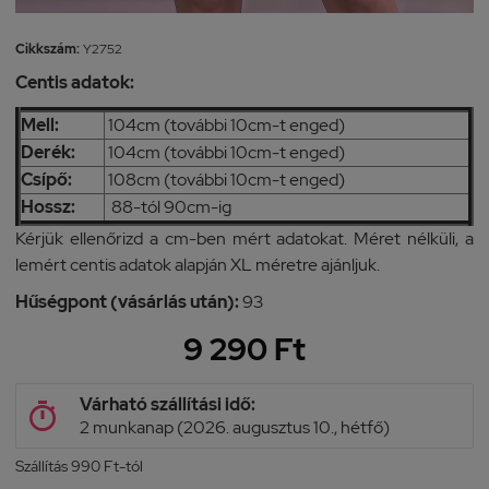
Cikkszám:
Y2752
Centis adatok:
Mell:
104cm (további 10cm-t enged)
Derék:
104cm (további 10cm-t enged)
Csípő:
108cm (további 10cm-t enged)
Hossz:
88-tól 90cm-ig
Kérjük ellenőrizd a cm-ben mért adatokat. Méret nélküli, a
lemért centis adatok alapján XL méretre ajánljuk.
Hűségpont (vásárlás után):
93
9 290 Ft
Várható szállítási idő:

2 munkanap (2026. augusztus 10., hétfő)
Szállítás 990 Ft-tól