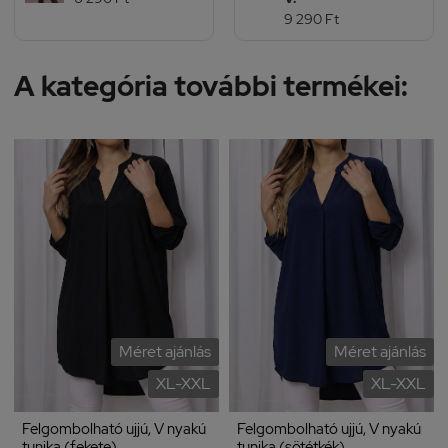
9 290 Ft
A kategória további termékei:
Méret ajánlás
Méret ajánlás
XL-XXL
XL-XXL
Felgombolható ujjú, V nyakú
Felgombolható ujjú, V nyakú
tunika (fekete)
tunika (sötétkék)