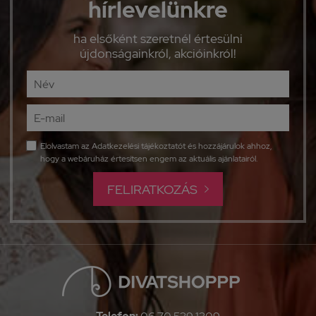
hírlevelünkre
ha elsőként szeretnél értesülni
újdonságainkról, akcióinkról!
Elolvastam az
Adatkezelési tájékoztatót
és hozzájárulok ahhoz,
hogy a webáruház értesítsen engem az aktuális ajánlatairól.
FELIRATKOZÁS
