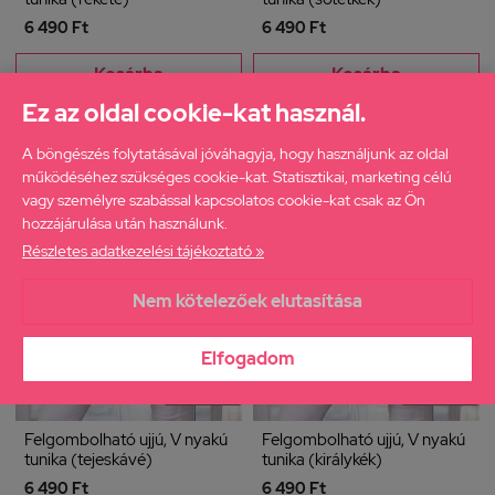
6 490 Ft
6 490 Ft
Kosárba
Kosárba
Ez az oldal cookie-kat használ.
A böngészés folytatásával jóváhagyja, hogy használjunk az oldal
működéséhez szükséges cookie-kat. Statisztikai, marketing célú
vagy személyre szabással kapcsolatos cookie-kat csak az Ön
hozzájárulása után használunk.
Részletes adatkezelési tájékoztató »
Nem kötelezőek elutasítása
Méret ajánlás
Méret ajánlás
Elfogadom
XL-XXL
XL-XXL
Felgombolható ujjú, V nyakú
Felgombolható ujjú, V nyakú
tunika (tejeskávé)
tunika (királykék)
6 490 Ft
6 490 Ft