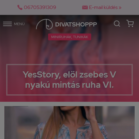


06705391309
E-mail küldés »
MENÜ
MINIRUHÁK, TUNIKÁK
YesStory, elöl zsebes V
nyakú mintás ruha VI.