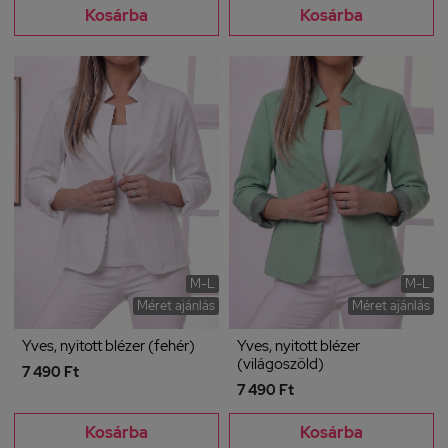
Kosárba
Kosárba
M-L
M-L
Méret ajánlás
Méret ajánlás
Yves, nyitott blézer (fehér)
Yves, nyitott blézer
(világoszöld)
7 490 Ft
7 490 Ft
Kosárba
Kosárba