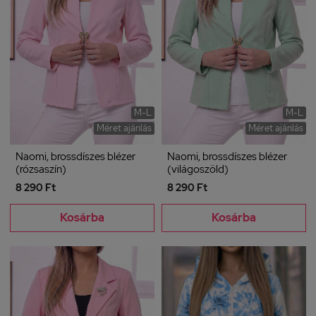
M-L
M-L
Méret ajánlás
Méret ajánlás
Naomi, brossdíszes blézer
Naomi, brossdíszes blézer
(rózsaszín)
(világoszöld)
8 290 Ft
8 290 Ft
Kosárba
Kosárba