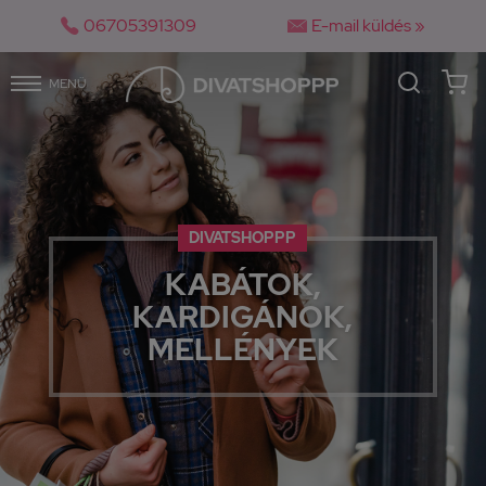


06705391309
E-mail küldés »
MENÜ
DIVATSHOPPP
KABÁTOK,
KARDIGÁNOK,
MELLÉNYEK