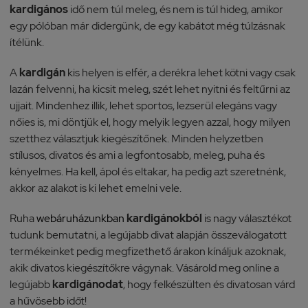
kardigános
idő nem túl meleg, és nem is túl hideg, amikor
egy pólóban már didergünk, de egy kabátot még túlzásnak
ítélünk.
A
kardigán
kis helyen is elfér, a derékra lehet kötni vagy csak
lazán felvenni, ha kicsit meleg, szét lehet nyitni és feltűrni az
ujjait. Mindenhez illik, lehet sportos, lezserül elegáns vagy
nőies is, mi döntjük el, hogy melyik legyen azzal, hogy milyen
szetthez választjuk kiegészítőnek. Minden helyzetben
stílusos, divatos és ami a legfontosabb, meleg, puha és
kényelmes. Ha kell, ápol és eltakar, ha pedig azt szeretnénk,
akkor az alakot is ki lehet emelni vele.
Ruha
webáruházunkban
kardigánokból
is nagy választékot
tudunk bemutatni, a legújabb divat alapján összeválogatott
termékeinket pedig megfizethető árakon kínáljuk azoknak,
akik divatos kiegészítőkre vágynak. Vásárold meg online a
legújabb
kardigánodat
, hogy felkészülten és divatosan várd
a hűvösebb időt!