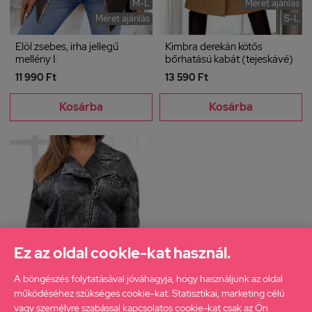
M-L
Méret ajánlás
Méret ajánlás
S-L
Elöl zsebes, irha jellegű
Kimbra derekán kötős
mellény I.
bőrhatású kabát (tejeskávé)
11 990 Ft
13 590 Ft
Kosárba
Kosárba
Ez az oldal cookie-kat használ.
A böngészés folytatásával jóváhagyja, hogy használjunk az oldal
működéséhez szükséges cookie-kat. Statisztikai, marketing célú
vagy személyre szabással kapcsolatos cookie-kat csak az Ön