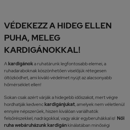
VÉDEKEZZ A HIDEG ELLEN
PUHA, MELEG
KARDIGÁNOKKAL!
A
kardigánok
a ruhatárunk legfontosabb elemei, a
ruhadaraboknak köszönhetően viselőjük rétegesen
öltözködhet, ami kiváló védelmet nyújt az alacsonyabb
hőmérséklet ellen!
Sokan csak azért várják a hidegebb időszakot, mert végre
hordhatják kedvenc
kardigánjukat
, amelyek nem véletlenül
ennyire népszerűek, hiszen kiválóan variálhatók
felsőrészekkel, nadrágokkal, vagy akár egyberuhákkal is!
Női
ruha webáruházunk kardigán
kínálatában minőségi