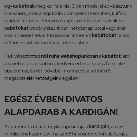
egy
kabátnak
meg kell felelnie. Olyan modelleket választunk
ki eladásra, amik a legutóbbi divat szerint készültek, külföldi
márkák termékei. Elegáns és sportos stílusban is kínálunk
kabátokat
webáruházunkban, hétköznapi utcai vagy akár
alkalmi viseletnek is. Elsősorban átmeneti
kabátokat
találsz
műbőr és pufi változatban, több színben.
Ha kiválasztottad
női ruha webshopunkban
a
kabátot
, ami
a következő szezonban a kedvenced lesz, keress fel minket
bizalommal, és kérj bővebb információt a termékről
megadott
elérhetőségeink
egyikén!
EGÉSZ ÉVBEN DIVATOS
ALAPDARAB A KARDIGÁN!
Az átmeneti ruhatár egyik alapdarabja a
kardigán
, amire
mindig lehet számítani, ha az idő hűvösebbre fordul. Az igazi