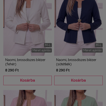
M-L
M-L
Méret ajánlás
Méret ajánlás
Naomi, brossdíszes blézer
Naomi, brossdíszes blézer
(fehér)
(sötétkék)
8 290 Ft
8 290 Ft
Kosárba
Kosárba