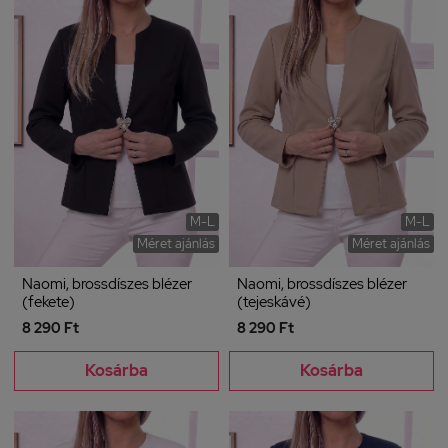
M-L
M-L
Méret ajánlás
Méret ajánlás
Naomi, brossdíszes blézer
Naomi, brossdíszes blézer
(fekete)
(tejeskávé)
8 290 Ft
8 290 Ft
Kosárba
Kosárba