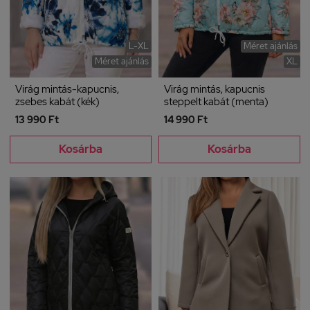
L-XL
Méret ajánlás
Méret ajánlás
XL
Virág mintás-kapucnis,
Virág mintás, kapucnis
zsebes kabát (kék)
steppelt kabát (menta)
13 990 Ft
14 990 Ft
Kosárba
Kosárba