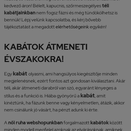
kedvező áron! Bélelt, kapucnis, szőrmeszegélyes
téli
kabátjainkban
nem fogsz fázni és még tündökölhetsz is
bennük! Lépj velünk kapcsolatba, és kérj bővebb
tájékoztatást a megadott
elérhetőségeink
egyikén!
KABÁTOK ÁTMENETI
ÉVSZAKOKRA!
kabát
Egy
olyasmi, ami hangsúlyos kiegészítője minden
megjelenésnek, ezért fontos azt gondosan kiválasztani. Akár
téli, akár átmeneti darabról van szó, egyaránt lényeges a
kabát
stílus és a funkció is. Hiába gyönyörű a
, amit
kinéztünk, ha fázunk benne vagy kényelmetlen, átázik, akkor
nem csinálunk jó vásárt, ha pénzt adunk ki érte.
A
női ruha webshopunkban
forgalmazott
kabátok
között
minden modell megfelel azoknak az elvárásoknak, amiknek