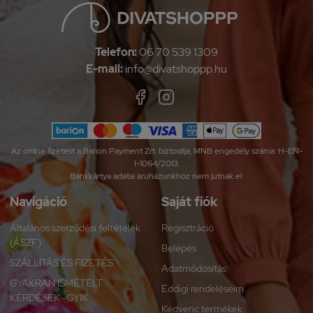
Telefon:
06 70 539 1309
E-mail:
info@divatshoppp.hu
Az online fizetést a Barion Payment Zrt. biztosítja, MNB engedély száma: H-EN-
I-1064/2013.
Bankkártya adatai áruházunkhoz nem jutnak el.
Navigáció
Saját fiók
Általános szerződési feltételek
Regisztráció
(ÁSZF)
Belépés
SZÁLLÍTÁS ÉS FIZETÉS
Adatmódosítás
GYAKRAN ISMÉTELT
Eddigi rendeléseim
KÉRDÉSEK -GYIK
Kedvenc termékek