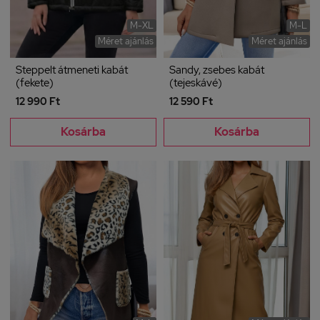
M-XL
M-L
Méret ajánlás
Méret ajánlás
Steppelt átmeneti kabát
Sandy, zsebes kabát
(fekete)
(tejeskávé)
12 990 Ft
12 590 Ft
Kosárba
Kosárba