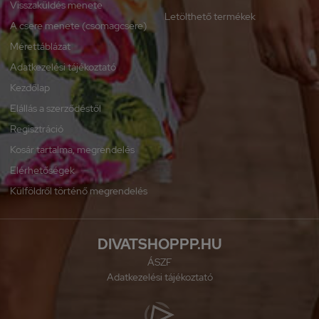
Visszaküldés menete
Letölthető termékek
A csere menete (csomagcsere)
Mérettáblázat
Adatkezelési tájékoztató
Kezdőlap
Elállás a szerződéstől
Regisztráció
Kosár tartalma, megrendelés
Elérhetőségek
Külföldről történő megrendelés
DIVATSHOPPP.HU
ÁSZF
Adatkezelési tájékoztató