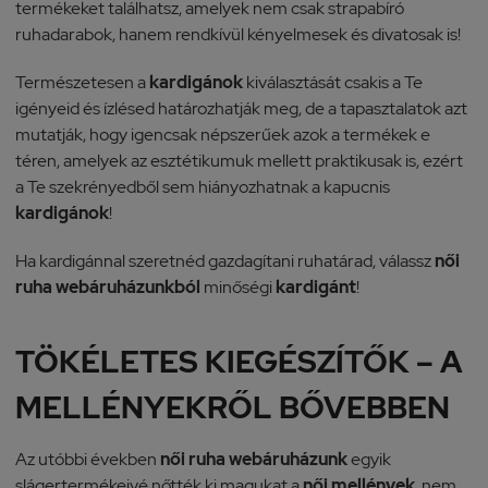
termékeket találhatsz, amelyek nem csak strapabíró
ruhadarabok, hanem rendkívül kényelmesek és divatosak is!
Természetesen a
kardigánok
kiválasztását csakis a Te
igényeid és ízlésed határozhatják meg, de a tapasztalatok azt
mutatják, hogy igencsak népszerűek azok a termékek e
téren, amelyek az esztétikumuk mellett praktikusak is, ezért
a Te szekrényedből sem hiányozhatnak a kapucnis
kardigánok
!
Ha kardigánnal szeretnéd gazdagítani ruhatárad, válassz
női
ruha webáruházunkból
minőségi
kardigánt
!
TÖKÉLETES KIEGÉSZÍTŐK – A
MELLÉNYEKRŐL BŐVEBBEN
Az utóbbi években
női ruha webáruházunk
egyik
slágertermékeivé nőtték ki magukat a
női mellények
, nem