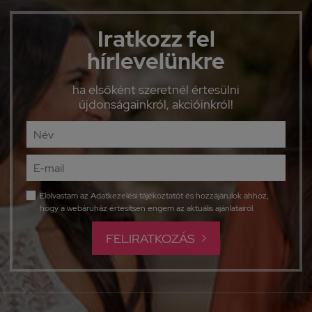
Iratkozz fel
hírlevelünkre
ha elsőként szeretnél értesülni
újdonságainkról, akcióinkról!
Elolvastam az
Adatkezelési tájékoztatót
és hozzájárulok ahhoz,
hogy a webáruház értesítsen engem az aktuális ajánlatairól.
FELIRATKOZÁS
