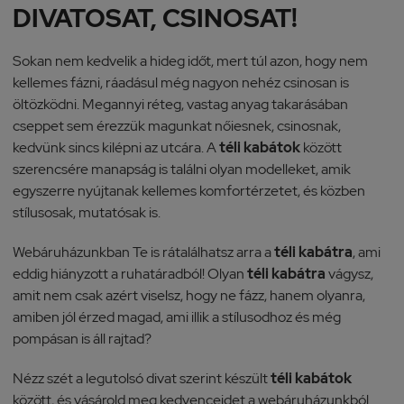
DIVATOSAT, CSINOSAT!
Sokan nem kedvelik a hideg időt, mert túl azon, hogy nem
kellemes fázni, ráadásul még nagyon nehéz csinosan is
öltözködni. Megannyi réteg, vastag anyag takarásában
cseppet sem érezzük magunkat nőiesnek, csinosnak,
kedvünk sincs kilépni az utcára. A
téli kabátok
között
szerencsére manapság is találni olyan modelleket, amik
egyszerre nyújtanak kellemes komfortérzetet, és közben
stílusosak, mutatósak is.
Webáruházunkban Te is rátalálhatsz arra a
téli kabátra
, ami
eddig hiányzott a ruhatáradból! Olyan
téli kabátra
vágysz,
amit nem csak azért viselsz, hogy ne fázz, hanem olyanra,
amiben jól érzed magad, ami illik a stílusodhoz és még
pompásan is áll rajtad?
Nézz szét a legutolsó divat szerint készült
téli kabátok
között, és vásárold meg kedvenceidet a webáruházunkból