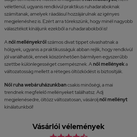
véletlenül, ugyanis rendkívül praktikus ruhadaraboknak
számítanak, amelyek ráadásul hozzájárulnak az igényes
megjelenéshez is. Ezért arra törekszünk, hogy minél nagyobb
választékot kínáljunk ezekből a ruhadarabokból is!
A
női mellényekről
számos divat tippet olvashatnak a
hölgyek, ugyanis a praktikusságuk abban rejlik, hogy rendkívül
jól variálhatók, ennek köszönhetően bármilyen egyszerűbb
szettbe különlegességet csempésznek. A
női mellények
a
változatosság mellett a réteges öltözködést is biztosítják.
Női ruha webáruházunkban
csakis minőségi, a mai
trendnek megfelelő mellényeket találhatsz. Adj
megjelenésedre, öltözz változatosan, vásárolj
női mellényt
kínálatunkból!
Vásárlói vélemények