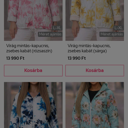
L-XL
L-XL
Méret ajánlás
Méret ajánlás
Virág mintás-kapucnis,
Virág mintás-kapucnis,
zsebes kabát (rózsaszín)
zsebes kabát (sárga)
13 990 Ft
13 990 Ft
Kosárba
Kosárba