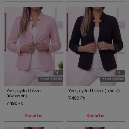
M-L
M-L
Méret ajánlás
Méret ajánlás
Yves, nyitott blézer
Yves, nyitott blézer (fekete)
(rózsaszín)
7 490 Ft
7 490 Ft
Kosárba
Kosárba