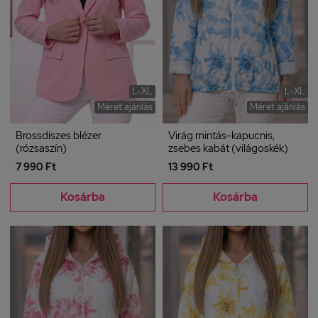
L-XL
L-XL
Méret ajánlás
Méret ajánlás
Brossdíszes blézer
Virág mintás-kapucnis,
(rózsaszín)
zsebes kabát (világoskék)
7 990 Ft
13 990 Ft
Kosárba
Kosárba