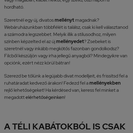
hordható.
Szeretnél egy új, divatos
mellényt
magadnak?
Webáruházunkban többfélét is találsz, csak ki kell választanod
a számodra legszebbet. Melyik illik a stílusodhoz, milyen
színben képzelted el az új
mellényedet
? Zsebeket is
szeretnél vagy inkább megkötős fazonban gondolkodsz?
Filcből készüljön vagy irha jellegű anyagból? Mindegyikre van
opciónk, ezért nézz körül bátran!
Szerezd be tőlünk a legújabb divat modelljeit, és frissítsd fel a
ruhatáradat kedvező árakon! Fedezd fel a
mellényekben
rejlő lehetőségeket! Ha kérdésed van, keress fel minket a
megadott
elérhetőségeinken
!
A TÉLI KABÁTOKBÓL IS CSAK