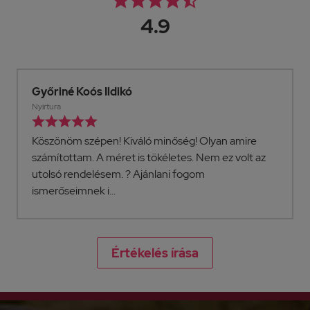





4.9
Anita
Barcs





Ma megkaptam a termékeket, gyors , korrekt
szállítás.3 db ruha, kiváló fazon, anyag.
Értékelés írása