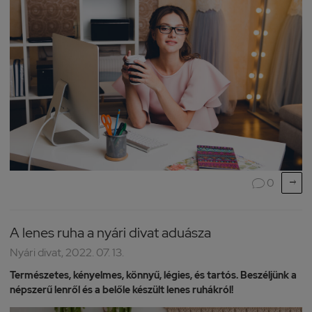

0

A lenes ruha a nyári divat aduásza
Nyári divat, 2022. 07. 13.
Természetes, kényelmes, könnyű, légies, és tartós. Beszéljünk a
népszerű lenről és a belőle készült lenes ruhákról!