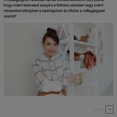
hogy miért kedveled annyira a feltűnő színeket vagy miért
részesíted előnyben a nadrágokat és öltözz a csillagjegyed
szerint!

0
