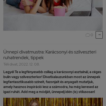

0

Ünnepi divatmustra: Karácsonyi és szilveszteri
ruhatrendek, tippek
Téli divat, 2022. 12. 08.
Legyél Te a legfényesebb csillag a karácsonyi asztalnál, a céges
bulin vagy szilveszterkor! Divatkalauzunkban most az ünnepek
legfantasztikusabb színeit, fazonjait és anyagait mutatjuk,
amely hasznos inspiráció lesz a számodra, ha még keresed az
igazi ruhát. Add meg a módját, ünnepelj idén (is) stílusosan!