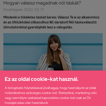
Hogyan válassz magadnak női táskát?
Divattippek, 2022. 02. 17.
Mindenki a tökéletes táskát keresi. Válassz Te is az alkalomhoz
és az öltözködési stílusodhoz illő darabot! Női táskaválasztó
útmutatónkkal gyerekjáték lesz a válogatás.
Ez az oldal cookie-kat használ.
A böngészés folytatásával jóváhagyja, hogy használjunk az oldal
működéséhez szükséges cookie-kat. Statisztikai, marketing célú
vagy személyre szabással kapcsolatos cookie-kat csak az Ön
hozzájárulása után használunk.

0
