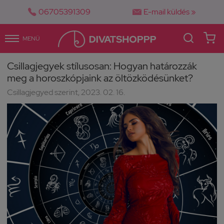


06705391309
E-mail küldés »
MENÜ
Csillagjegyek stílusosan: Hogyan határozzák
meg a horoszkópjaink az öltözködésünket?
Csillagjegyed szerint, 2023. 02. 16.