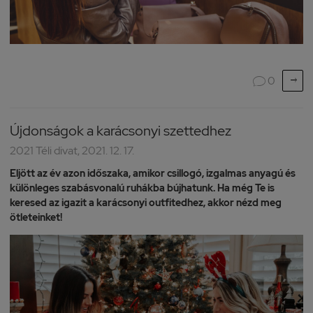

0

Újdonságok a karácsonyi szettedhez
2021 Téli divat, 2021. 12. 17.
Eljött az év azon időszaka, amikor csillogó, izgalmas anyagú és
különleges szabásvonalú ruhákba bújhatunk. Ha még Te is
keresed az igazit a karácsonyi outfitedhez, akkor nézd meg
ötleteinket!