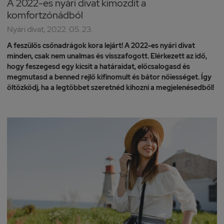
A 2022-es nyári divat kimozdít a
komfortzónádból
Nyári divat, 2022. 05. 23.
A feszülős csőnadrágok kora lejárt! A 2022-es nyári divat
minden, csak nem unalmas és visszafogott. Elérkezett az idő,
hogy feszegesd egy kicsit a határaidat, előcsalogasd és
megmutasd a benned rejlő kifinomult és bátor nőiességet. Így
öltözködj, ha a legtöbbet szeretnéd kihozni a megjelenésedből!