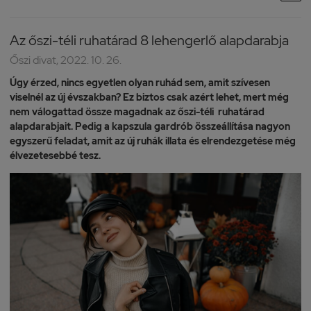
Az őszi-téli ruhatárad 8 lehengerlő alapdarabja
Őszi divat, 2022. 10. 26.
Úgy érzed, nincs egyetlen olyan ruhád sem, amit szívesen
viselnél az új évszakban? Ez biztos csak azért lehet, mert még
nem válogattad össze magadnak az őszi-téli ruhatárad
alapdarabjait. Pedig a kapszula gardrób összeállítása nagyon
egyszerű feladat, amit az új ruhák illata és elrendezgetése még
élvezetesebbé tesz.