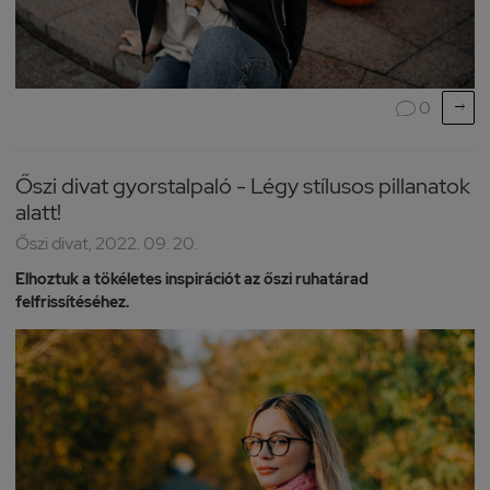

0

Őszi divat gyorstalpaló - Légy stílusos pillanatok
alatt!
Őszi divat, 2022. 09. 20.
Elhoztuk a tökéletes inspirációt az őszi ruhatárad
felfrissítéséhez.