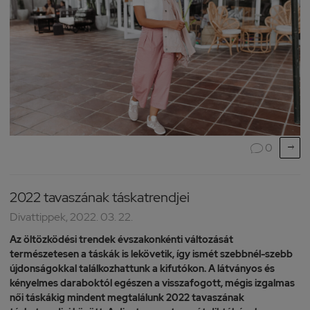

0

2022 tavaszának táskatrendjei
Divattippek, 2022. 03. 22.
Az öltözködési trendek évszakonkénti változását
természetesen a táskák is lekövetik, így ismét szebbnél-szebb
újdonságokkal találkozhattunk a kifutókon. A látványos és
kényelmes daraboktól egészen a visszafogott, mégis izgalmas
női táskákig mindent megtalálunk 2022 tavaszának