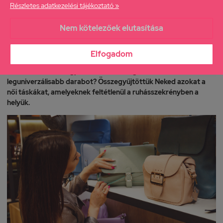
Részletes adatkezelési tájékoztató »
Nem kötelezőek elutasítása
5 női táska, ami nem hiányozhat a gardróbodból
Divattippek, 2022. 01. 20.
Elfogadom
A tökéletes táskát keresed? Szeretnéd tudni, hogyan
választhatod ki a legpraktikusabb, a legstílusosabb, a
leguniverzálisabb darabot? Összegyűjtöttük Neked azokat a
női táskákat, amelyeknek feltétlenül a ruhásszekrényben a
helyük.