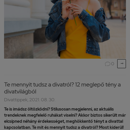

0

Te mennyit tudsz a divatról? 12 meglepő tény a
divatvilágból
Divattippek, 2021. 08. 30.
Te is imádsz öltözködni? Stílusosan megjelenni, az aktuális
trendeknek megfelelő ruhákat viselni? Akkor biztos sikerült már
elcsípned néhány érdekességet, meghökkentő tényt a divattal
kapcsolatban. Te mit és mennyit tudsz a divatról? Most kiderül!