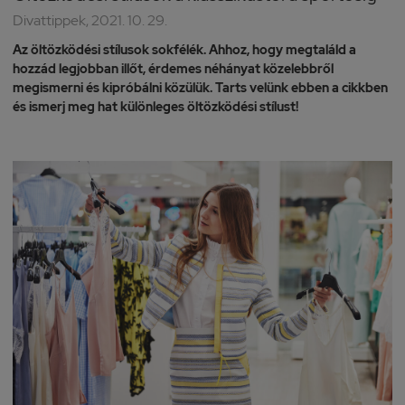
Divattippek, 2021. 10. 29.
Az öltözködési stílusok sokfélék. Ahhoz, hogy megtaláld a
hozzád legjobban illőt, érdemes néhányat közelebbről
megismerni és kipróbálni közülük. Tarts velünk ebben a cikkben
és ismerj meg hat különleges öltözködési stílust!