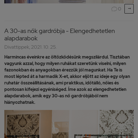

0

A 30-as nők gardróbja - Elengedhetetlen
alapdarabok
Divattippek, 2021. 10. 25.
Harmincas éveinkre az öltözködésünk megszilárdul. Tisztában
vagyunk azzal, hogy milyen ruhákat szeretünk viselni, milyen
fazonokban és anyagokban érezzük jól magunkat. Ha Te is
most lépted át a harmadik X-et, akkor eljött az ideje egy olyan
ruhatár összeállításának, ami praktikus, időtálló, nőies és
pontosan kifejezi egyéniséged. Íme azok az elengedhetetlen
alapdarabok, amik egy 30-as nő gardróbjából nem
hiányozhatnak.