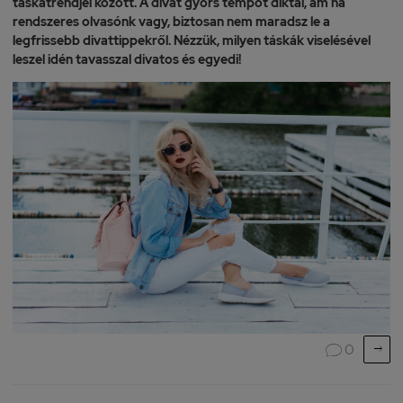
táskatrendjei között. A divat gyors tempót diktál, ám ha
rendszeres olvasónk vagy, biztosan nem maradsz le a
legfrissebb divattippekről. Nézzük, milyen táskák viselésével
leszel idén tavasszal divatos és egyedi!

0
