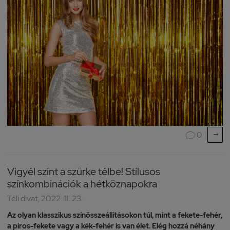

0

Vigyél színt a szürke télbe! Stílusos
színkombinációk a hétköznapokra
Téli divat, 2022. 11. 23.
Az olyan klasszikus színösszeállításokon túl, mint a fekete-fehér,
a piros-fekete vagy a kék-fehér is van élet. Elég hozzá néhány