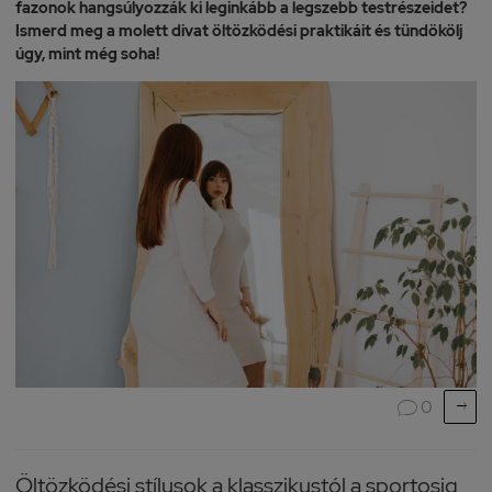
fazonok hangsúlyozzák ki leginkább a legszebb testrészeidet?
Ismerd meg a molett divat öltözködési praktikáit és tündökölj
úgy, mint még soha!

0

Öltözködési stílusok a klasszikustól a sportosig