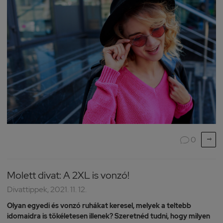

0

Molett divat: A 2XL is vonzó!
Divattippek, 2021. 11. 12.
Olyan egyedi és vonzó ruhákat keresel, melyek a teltebb
idomaidra is tökéletesen illenek? Szeretnéd tudni, hogy milyen