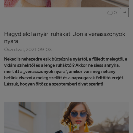

0

Hagyd elöl a nyári ruhákat! Jön a vénasszonyok
nyara
Őszi divat, 2021. 09. 03.
Neked is nehezedre esik búcsúzni a nyártól, a fülledt melegtől, a
vidám színektől és a lenge ruháktól? Akkor ne siess annyira,
mert itt a „vénasszonyok nyara”, amikor van még néhány
hetünk élvezni a meleg szellőt és a napsugarak feltöltő erejét.
Lássuk, hogyan öltözz a szeptemberi divat szerint!