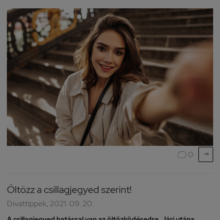

0

Öltözz a csillagjegyed szerint!
Divattippek, 2021. 09. 20.
A csillagjegyed hatással van az öltözködésedre. Járj utána,