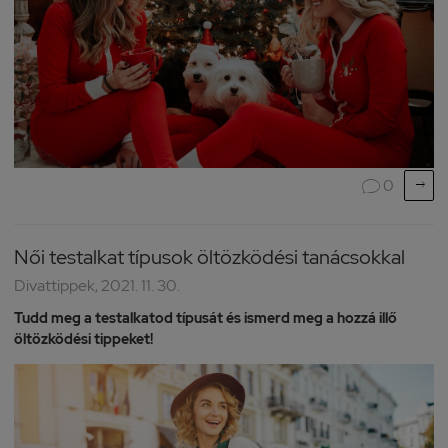

0

Női testalkat típusok öltözködési tanácsokkal
Divattippek, 2021. 11. 30.
Tudd meg a testalkatod típusát és ismerd meg a hozzá illő
öltözködési tippeket!