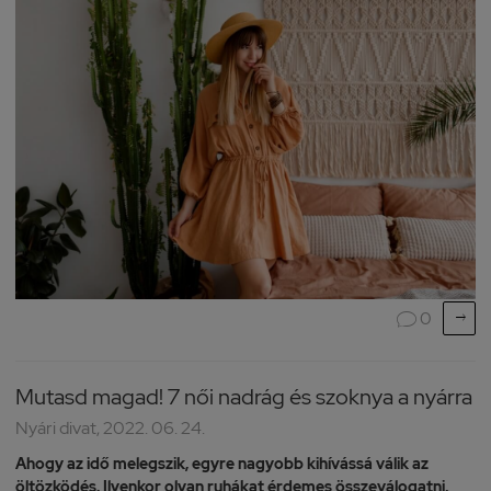

0

Mutasd magad! 7 női nadrág és szoknya a nyárra
Nyári divat, 2022. 06. 24.
Ahogy az idő melegszik, egyre nagyobb kihívássá válik az
öltözködés. Ilyenkor olyan ruhákat érdemes összeválogatni,