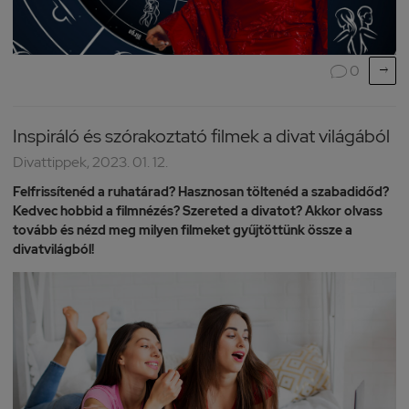

0

Inspiráló és szórakoztató filmek a divat világából
Divattippek, 2023. 01. 12.
Felfrissítenéd a ruhatárad? Hasznosan töltenéd a szabadidőd?
Kedvec hobbid a filmnézés? Szereted a divatot? Akkor olvass
tovább és nézd meg milyen filmeket gyűjtöttünk össze a
divatvilágból!