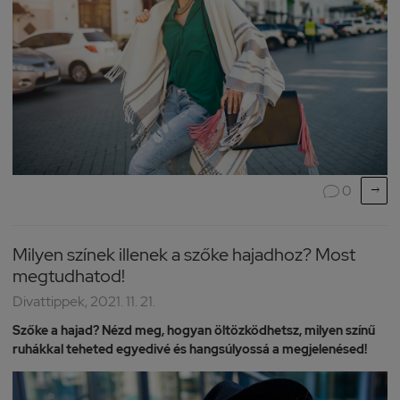

0

Milyen színek illenek a szőke hajadhoz? Most
megtudhatod!
Divattippek, 2021. 11. 21.
Szőke a hajad? Nézd meg, hogyan öltözködhetsz, milyen színű
ruhákkal teheted egyedivé és hangsúlyossá a megjelenésed!