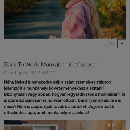

0

Back To Work: Munkában is stílusosan
Divattippek, 2022. 08. 29.
Néha Neked is nehezedre esik a saját, személyes stílusod
jellemzőit a munkahelyi követelményekhez alakítani?
Bizonytalan vagy abban, hogyan legyél divatos a munkában? Te
is szeretsz csinosan és nőiesen öltözni, bármilyen alkalomra is
mész? Nem is szaporítjuk tovább a betűket. Jöjjön most 5
öltözködési tipp, amit munkahelyre ajánlunk!