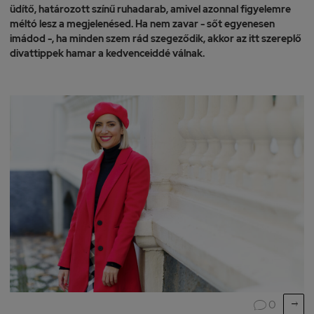
üdítő, határozott színű ruhadarab, amivel azonnal figyelemre
méltó lesz a megjelenésed. Ha nem zavar - sőt egyenesen
imádod -, ha minden szem rád szegeződik, akkor az itt szereplő
divattippek hamar a kedvenceiddé válnak.

0
