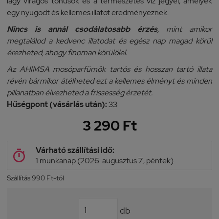
lágy virágos tónusok és a természetes víz jegyei, amelyek
egy nyugodt és kellemes illatot eredményeznek.
Nincs is annál csodálatosabb érzés
, mint amikor
megtalálod a kedvenc illatodat és egész nap magad körül
érezheted, ahogy finoman körülölel.
Az AHIMSA mosóparfümök tartós és hosszan tartó illata
révén bármikor átélheted ezt a kellemes élményt és minden
pillanatban élvezheted a frissesség érzetét.
Hűségpont (vásárlás után):
33
3 290 Ft
Várható szállítási idő:

1 munkanap (2026. augusztus 7., péntek)
Szállítás 990 Ft-tól
db