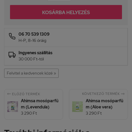
KOSÁRBA HELYEZÉS
06 70 539 1309
H-P., 8-16 óráig
Ingyenes szállítás
30 000 Ft-tól
Felvitel a kedvencek közé »


KÖVETKEZŐ TERMÉK
ELŐZŐ TERMÉK
Ahimsa mosóparfü
Ahimsa mosóparfü
m (Levendula)
m (Aloe vera)
3 290 Ft
3 290 Ft