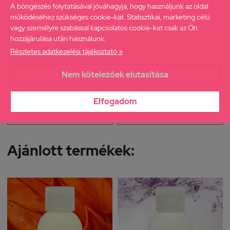
A böngészés folytatásával jóváhagyja, hogy használjunk az oldal
működéséhez szükséges cookie-kat. Statisztikai, marketing célú
vagy személyre szabással kapcsolatos cookie-kat csak az Ön
hozzájárulása után használunk.
Részletes adatkezelési tájékoztató »
Ahimsa mosóparfüm
Ahimsa mosóparfüm (Aloe
Nem kötelezőek elutasítása
(Barack)
vera)
3 290 Ft
3 290 Ft
Elfogadom
Kosárba
Kosárba
Ajánlott termékek: