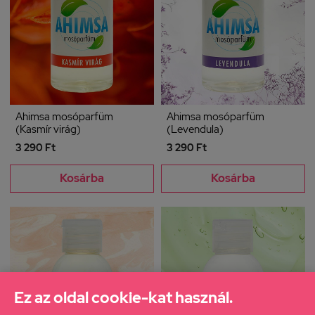
Ahimsa mosóparfüm
Ahimsa mosóparfüm
(Kasmír virág)
(Levendula)
3 290 Ft
3 290 Ft
Kosárba
Kosárba
Ez az oldal cookie-kat használ.