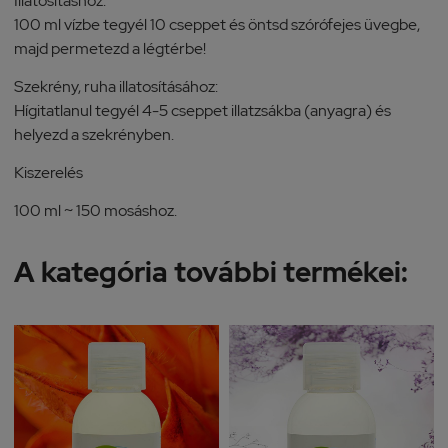
Illatosításhoz:
100 ml vízbe tegyél 10 cseppet és öntsd szórófejes üvegbe,
majd permetezd a légtérbe!
Szekrény, ruha illatosításához:
Hígitatlanul tegyél 4-5 cseppet illatzsákba (anyagra) és
helyezd a szekrényben.
Kiszerelés
100 ml ~ 150 mosáshoz.
A kategória további termékei: