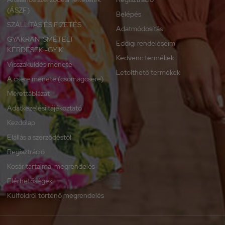
(ÁSZF)
Belépés
SZÁLLÍTÁS ÉS FIZETÉS
Adatmódosítás
GYAKRAN ISMÉTELT
Eddigi rendeléseim
KÉRDÉSEK -GYIK
Kedvenc termékek
Visszaküldés menete
Letölthető termékek
A csere menete (csomagcsere)
Mérettáblázat
Adatkezelési tájékoztató
Kezdőlap
Elállás a szerződéstől
Regisztráció
Kosár tartalma, megrendelés
Elérhetőségek
Külföldről történő megrendelés