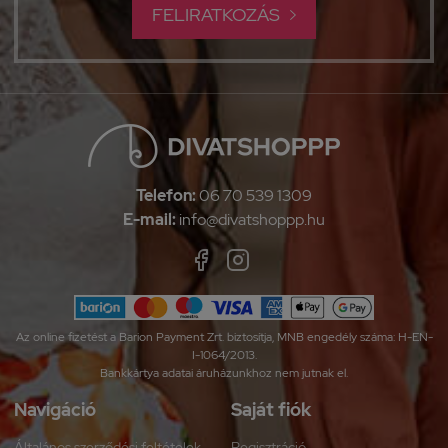
FELIRATKOZÁS

Telefon:
06 70 539 1309
E-mail:
info@divatshoppp.hu
Az online fizetést a Barion Payment Zrt. biztosítja, MNB engedély száma: H-EN-
I-1064/2013.
Bankkártya adatai áruházunkhoz nem jutnak el.
Navigáció
Saját fiók
Általános szerződési feltételek
Regisztráció