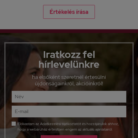
Értékelés írása
Iratkozz fel
hírlevelünkre
ha elsőként szeretnél értesülni
újdonságainkról, akcióinkról!
Elolvastam az
Adatkezelési tájékoztatót
és hozzájárulok ahhoz,
hogy a webáruház értesítsen engem az aktuális ajánlatairól.