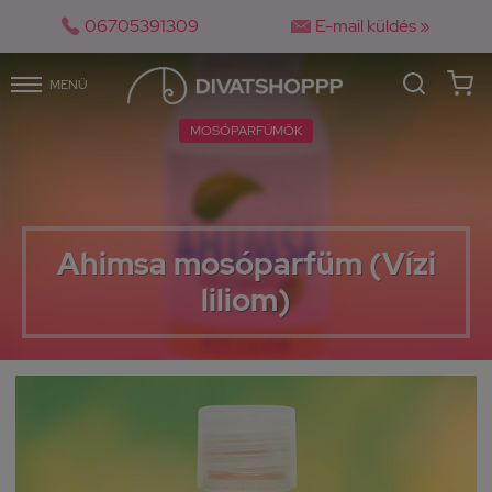


06705391309
E-mail küldés »
MENÜ
MOSÓPARFÜMÖK
Ahimsa mosóparfüm (Vízi
liliom)