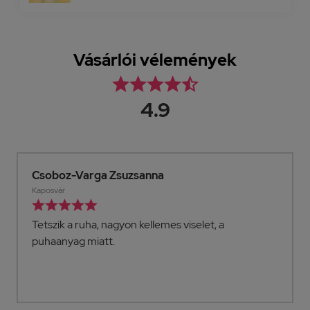
Vásárlói vélemények





4.9
Ágnes Szamos
Komló





viselet, a
Nagyon csinos blúz. Szeretni fogo