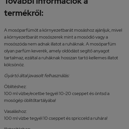
További információk a
termékről:
A mosóparfümöt a környezetbarát mosáshoz ajánljuk, mivel
a környezetbarát mosószerek mint a mosódió vagy a
mosószóda nem adnak illatot a ruháknak. A mosóparfüm
olyan parfüm keverék, amely oldódást segítő anyagot
tartalmaz, ezáltal a ruháknak hosszan tartó kellemes illatot
kölcsönöz.
Gyártó által javasolt felhasználás:
Öblítéshez:
100 ml vízbe/ecetbe tegyél 10-20 cseppet és öntsd a
mosógép öblítőtartályába!
Vasaláshoz:
100 ml vízbe tegyél 10 cseppet és spricceld a ruhára!