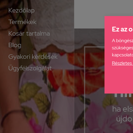
Kezdőlap
Termékek
Ez az o
Kosár tartalma
A böngész
Blog
szükséges 
kapcsolato
Gyakori kérdések
Részletes 
I
Ügyfélszolgálat
hí
ha el
újdo