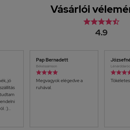
Vásárlói vélem





4.9
Pap Bernadett
Józsefn
Békéssámson
Lénárddaró







ék, jó
Megvagyok elégedve a
Tökéletes 
szállítás
ruhával.
l tudtam
rendelni
. :)...