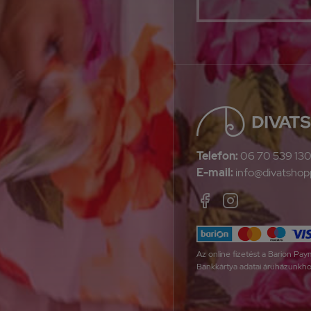
Telefon:
06 70 539 13
E-mail:
info@divatshop
Az online fizetést a Barion Pa
Bankkártya adatai áruházunkho