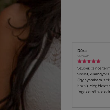
Anita
Dóra
Barcs
Várpalota










Ma megkaptam a
Szuper, csinos term
termékeket, gyors , korrekt
viselet, villámgyors 
szállítás.3 db ruha, kiváló
(így nyaralásra is e
fazon, anyag.
hozni). Még biztos 
fogok erről az oldalról