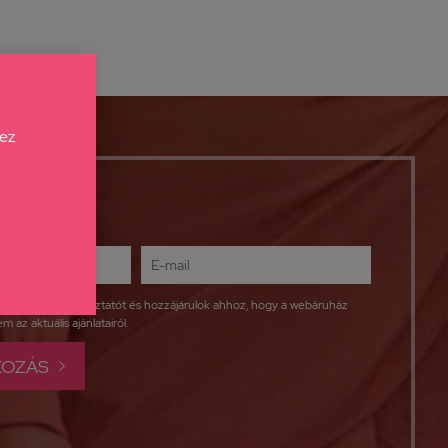
hez
datkezelési tájékoztatót
és hozzájárulok ahhoz, hogy a webáruház
 az aktuális ajánlatairól.
KOZÁS
