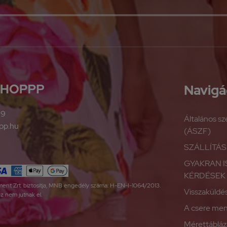
Navigá
09
Általános sz
pp.hu
(ÁSZF)
SZÁLLÍTÁS
GYAKRAN 
KÉRDÉSEK 
yment Zrt. biztosítja, MNB engedély száma: H-EN-I-1064/2013.
Visszaküld
z nem jutnak el.
A csere me
Mérettábláz