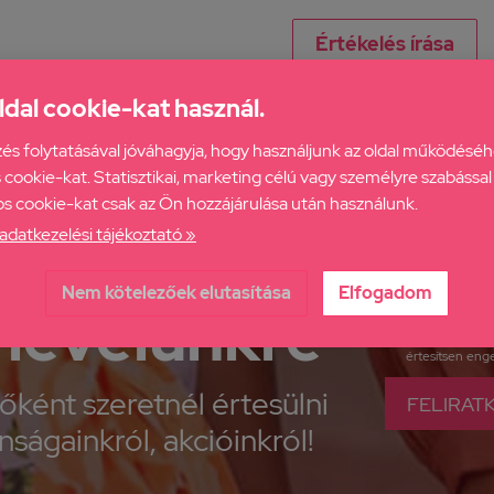
Értékelés írása
ldal cookie-kat használ.
és folytatásával jóváhagyja, hogy használjunk az oldal működésé
cookie-kat. Statisztikai, marketing célú vagy személyre szabással
s cookie-kat csak az Ön hozzájárulása után használunk.
adatkezelési tájékoztató »
ratkozz fel
Nem kötelezőek elutasítása
Elfogadom
rlevelünkre
Elolvastam az
A
értesítsen engem
sőként szeretnél értesülni
FELIRAT
nságainkról, akcióinkról!