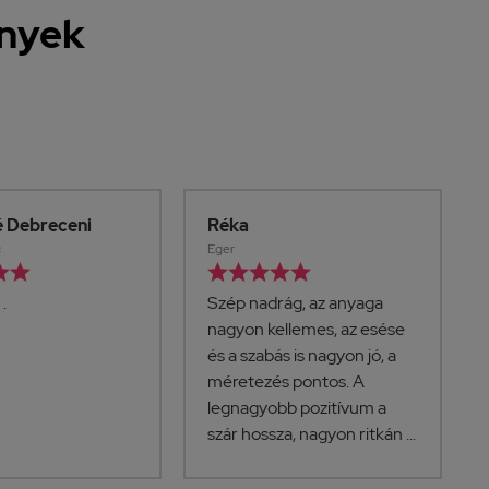
ények
é Debreceni
Réka
c
Eger







.
Szép nadrág, az anyaga
nagyon kellemes, az esése
és a szabás is nagyon jó, a
méretezés pontos. A
legnagyobb pozitívum a
szár hossza, nagyon ritkán ...