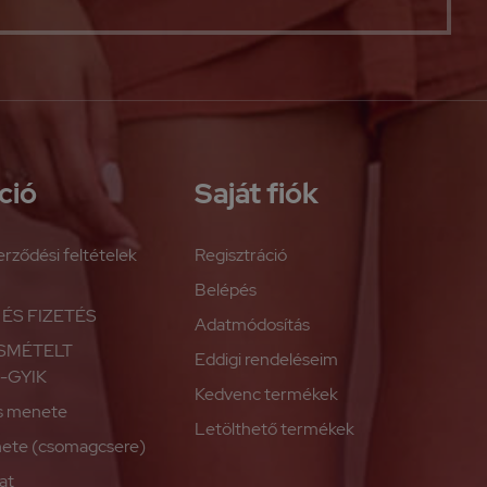
ció
Saját fiók
erződési feltételek
Regisztráció
Belépés
 ÉS FIZETÉS
Adatmódosítás
ISMÉTELT
Eddigi rendeléseim
-GYIK
Kedvenc termékek
és menete
Letölthető termékek
nete (csomagcsere)
at