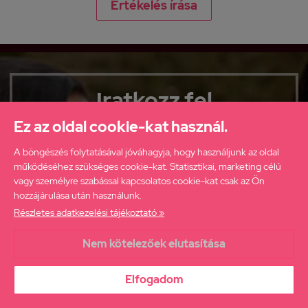
Értékelés írása
Iratkozz fel
hírlevelünkre
Ez az oldal cookie-kat használ.
ha elsőként szeretnél értesülni
A böngészés folytatásával jóváhagyja, hogy használjunk az oldal
újdonságainkról, akcióinkról!
működéséhez szükséges cookie-kat. Statisztikai, marketing célú
vagy személyre szabással kapcsolatos cookie-kat csak az Ön
hozzájárulása után használunk.
Részletes adatkezelési tájékoztató »
Nem kötelezőek elutasítása
Elolvastam az
Adatkezelési tájékoztatót
és hozzájárulok ahhoz,
hogy a webáruház értesítsen engem az aktuális ajánlatairól.
Elfogadom
FELIRATKOZÁS
