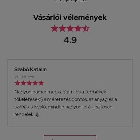
Vásárlói vélemények





4.9
Szabó Katalin
Sándorfalva





Nagyon hamar megkaptam, és a termékek
tökéletesek:) a méretezés pontos, az anyag és a
szabás is kiváló. minden nagyon jól áll, biztosan
rendelek új...