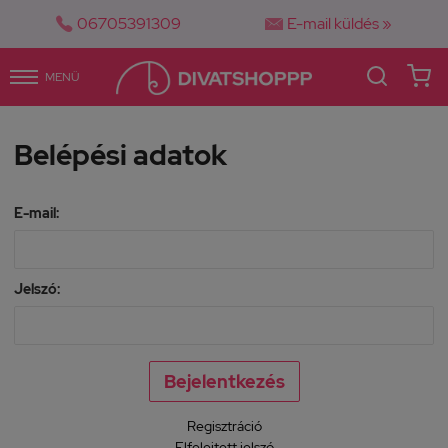


06705391309
E-mail küldés »
MENÜ
Belépési adatok
E-mail:
Jelszó:
Regisztráció
Elfelejtett jelszó