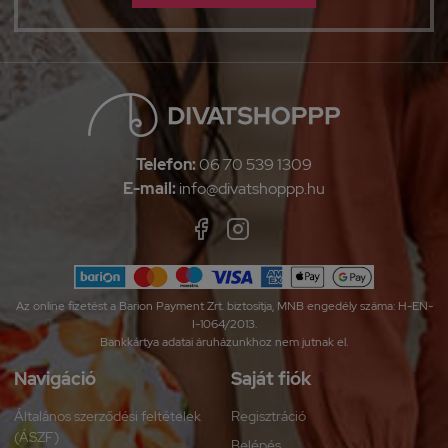
Telefon:
06 70 539 1309
E-mail:
info@divatshoppp.hu
Az online fizetést a Barion Payment Zrt. biztosítja, MNB engedély száma: H-EN-
I-1064/2013.
Bankkártya adatai áruházunkhoz nem jutnak el.
Navigáció
Saját fiók
Általános szerződési feltételek
Regisztráció
(ÁSZF)
Belépés