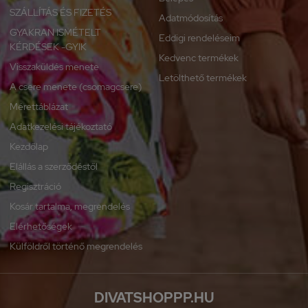
SZÁLLÍTÁS ÉS FIZETÉS
Adatmódosítás
GYAKRAN ISMÉTELT
Eddigi rendeléseim
KÉRDÉSEK -GYIK
Kedvenc termékek
Visszaküldés menete
Letölthető termékek
A csere menete (csomagcsere)
Mérettáblázat
Adatkezelési tájékoztató
Kezdőlap
Elállás a szerződéstől
Regisztráció
Kosár tartalma, megrendelés
Elérhetőségek
Külföldről történő megrendelés
DIVATSHOPPP.HU