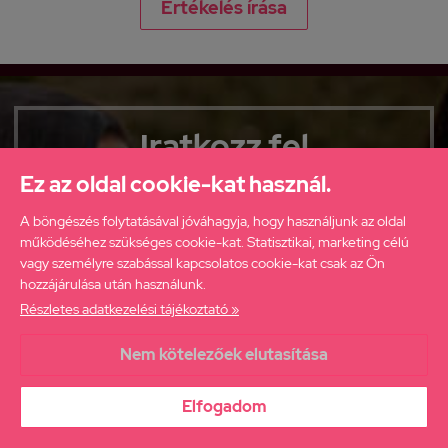
Értékelés írása
Iratkozz fel
hírlevelünkre
Ez az oldal cookie-kat használ.
ha elsőként szeretnél értesülni
A böngészés folytatásával jóváhagyja, hogy használjunk az oldal
újdonságainkról, akcióinkról!
működéséhez szükséges cookie-kat. Statisztikai, marketing célú
vagy személyre szabással kapcsolatos cookie-kat csak az Ön
hozzájárulása után használunk.
Részletes adatkezelési tájékoztató »
Nem kötelezőek elutasítása
Elolvastam az
Adatkezelési tájékoztatót
és hozzájárulok ahhoz,
hogy a webáruház értesítsen engem az aktuális ajánlatairól.
Elfogadom
FELIRATKOZÁS
