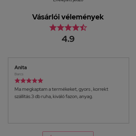
Vásárlói vélemények





4.9
Anita
Barcs





Ma megkaptam a termékeket, gyors , korrekt
szállítás.3 db ruha, kiváló fazon, anyag.