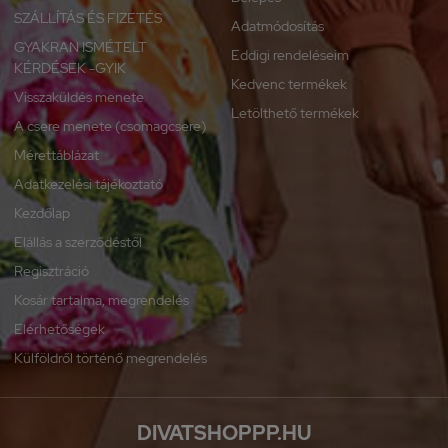
SZÁLLÍTÁS ÉS FIZETÉS
Adatmódosítás
GYAKRAN ISMÉTELT
Eddigi rendeléseim
KÉRDÉSEK -GYIK
Kedvenc termékek
Visszaküldés menete
Letölthető termékek
A csere menete (csomagcsere)
Mérettáblázat
Adatkezelési tájékoztató
Kezdőlap
Elállás a szerződéstől
Regisztráció
Kosár tartalma, megrendelés
Elérhetőségek
Külföldről történő megrendelés
DIVATSHOPPP.HU