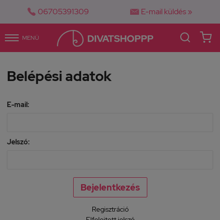


06705391309
E-mail küldés »
MENÜ
Belépési adatok
E-mail:
Jelszó:
Regisztráció
Elfelejtett jelszó