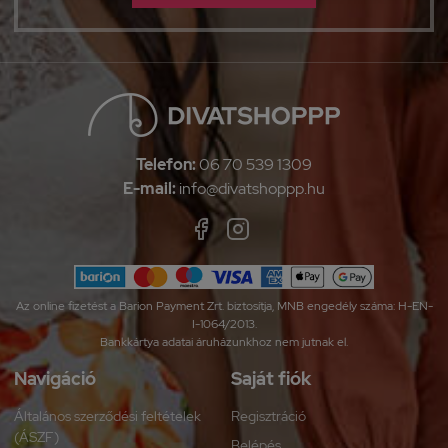
Telefon:
06 70 539 1309
E-mail:
info@divatshoppp.hu
Az online fizetést a Barion Payment Zrt. biztosítja, MNB engedély száma: H-EN-
I-1064/2013.
Bankkártya adatai áruházunkhoz nem jutnak el.
Navigáció
Saját fiók
Általános szerződési feltételek
Regisztráció
(ÁSZF)
Belépés