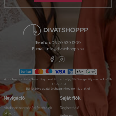
Telefon:
06 70 539 1309
E-mail:
info@divatshoppp.hu
Az online fizetést a Barion Payment Zrt. biztosítja, MNB engedély száma: H-EN-
I-1064/2013.
Bankkártya adatai áruházunkhoz nem jutnak el.
Navigáció
Saját fiók
Általános szerződési feltételek
Regisztráció
(ÁSZF)
Belépés