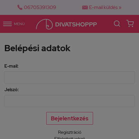


06705391309
E-mail küldés »
MENÜ
Belépési adatok
E-mail:
Jelszó:
Regisztráció
Elfelejtett jelszó