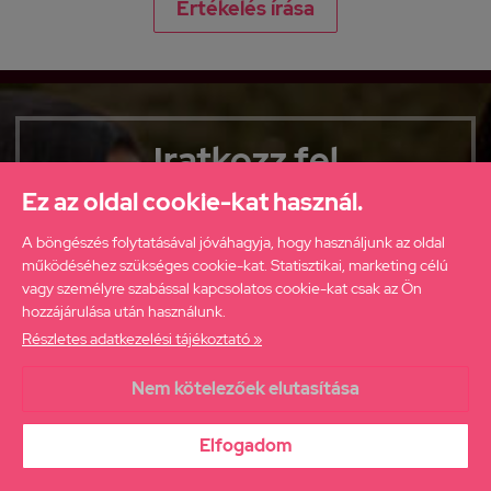
Értékelés írása
Iratkozz fel
hírlevelünkre
Ez az oldal cookie-kat használ.
ha elsőként szeretnél értesülni
A böngészés folytatásával jóváhagyja, hogy használjunk az oldal
újdonságainkról, akcióinkról!
működéséhez szükséges cookie-kat. Statisztikai, marketing célú
vagy személyre szabással kapcsolatos cookie-kat csak az Ön
hozzájárulása után használunk.
Részletes adatkezelési tájékoztató »
Nem kötelezőek elutasítása
Elolvastam az
Adatkezelési tájékoztatót
és hozzájárulok ahhoz,
hogy a webáruház értesítsen engem az aktuális ajánlatairól.
Elfogadom
FELIRATKOZÁS
