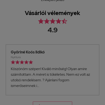
Vásárlói vélemények





4.9
Győriné Koós Ildikó
Nyírtura





Köszönöm szépen! Kiváló minőség! Olyan amire
számítottam. A méret is tökéletes. Nem ez volt az
utolsó rendelésem. ? Ajánlani fogom
ismerőseimnek i...