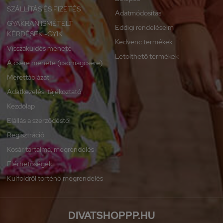
SZÁLLÍTÁS ÉS FIZETÉS
Adatmódosítás
GYAKRAN ISMÉTELT
Eddigi rendeléseim
KÉRDÉSEK -GYIK
Kedvenc termékek
Visszaküldés menete
Letölthető termékek
A csere menete (csomagcsere)
Mérettáblázat
Adatkezelési tájékoztató
Kezdőlap
Elállás a szerződéstől
Regisztráció
Kosár tartalma, megrendelés
Elérhetőségek
Külföldről történő megrendelés
DIVATSHOPPP.HU