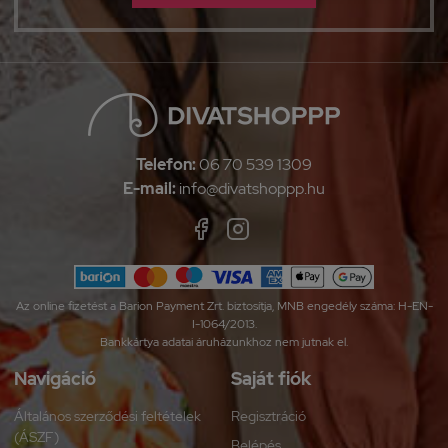
Telefon:
06 70 539 1309
E-mail:
info@divatshoppp.hu
Az online fizetést a Barion Payment Zrt. biztosítja, MNB engedély száma: H-EN-
I-1064/2013.
Bankkártya adatai áruházunkhoz nem jutnak el.
Navigáció
Saját fiók
Általános szerződési feltételek
Regisztráció
(ÁSZF)
Belépés