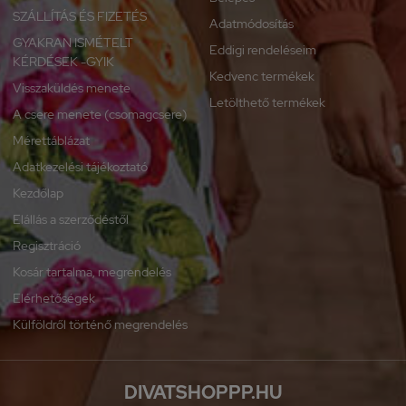
SZÁLLÍTÁS ÉS FIZETÉS
Adatmódosítás
GYAKRAN ISMÉTELT
Eddigi rendeléseim
KÉRDÉSEK -GYIK
Kedvenc termékek
Visszaküldés menete
Letölthető termékek
A csere menete (csomagcsere)
Mérettáblázat
Adatkezelési tájékoztató
Kezdőlap
Elállás a szerződéstől
Regisztráció
Kosár tartalma, megrendelés
Elérhetőségek
Külföldről történő megrendelés
DIVATSHOPPP.HU