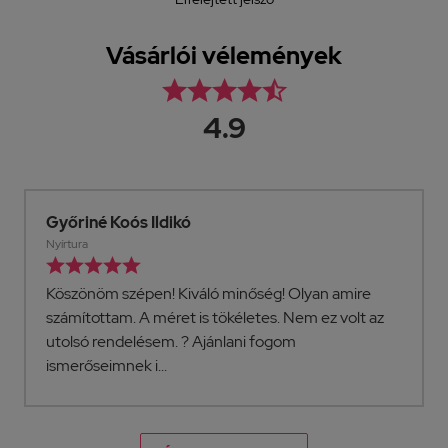
Vásárlói vélemények





4.9
Győriné Koós Ildikó
Nyírtura





Köszönöm szépen! Kiváló minőség! Olyan amire
számítottam. A méret is tökéletes. Nem ez volt az
utolsó rendelésem. ? Ajánlani fogom
ismerőseimnek i...