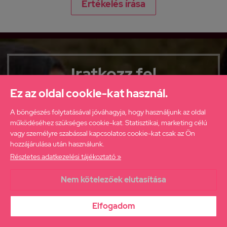
Értékelés írása
Iratkozz fel
hírlevelünkre
Ez az oldal cookie-kat használ.
ha elsőként szeretnél értesülni
A böngészés folytatásával jóváhagyja, hogy használjunk az oldal
újdonságainkról, akcióinkról!
működéséhez szükséges cookie-kat. Statisztikai, marketing célú
vagy személyre szabással kapcsolatos cookie-kat csak az Ön
hozzájárulása után használunk.
Részletes adatkezelési tájékoztató »
Nem kötelezőek elutasítása
Elolvastam az
Adatkezelési tájékoztatót
és hozzájárulok ahhoz,
hogy a webáruház értesítsen engem az aktuális ajánlatairól.
Elfogadom
FELIRATKOZÁS
