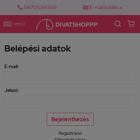


06705391309
E-mail küldés »
MENÜ
Belépési adatok
E-mail:
Jelszó:
Regisztráció
Elfelejtett jelszó