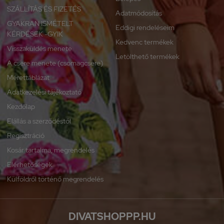
SZÁLLÍTÁS ÉS FIZETÉS
Adatmódosítás
GYAKRAN ISMÉTELT
Eddigi rendeléseim
KÉRDÉSEK -GYIK
Kedvenc termékek
Visszaküldés menete
Letölthető termékek
A csere menete (csomagcsere)
Mérettáblázat
Adatkezelési tájékoztató
Kezdőlap
Elállás a szerződéstől
Regisztráció
Kosár tartalma, megrendelés
Elérhetőségek
Külföldről történő megrendelés
DIVATSHOPPP.HU