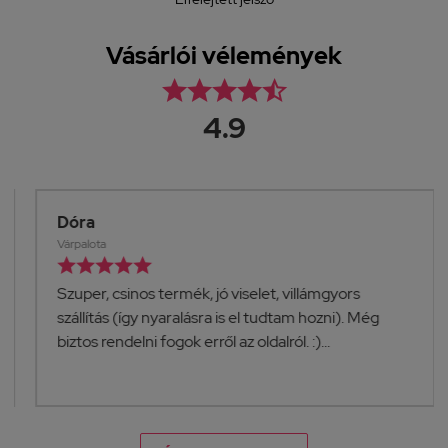
Vásárlói vélemények





4.9
Dóra
Várpalota





Szuper, csinos termék, jó viselet, villámgyors
szállítás (így nyaralásra is el tudtam hozni). Még
biztos rendelni fogok erről az oldalról. :)...