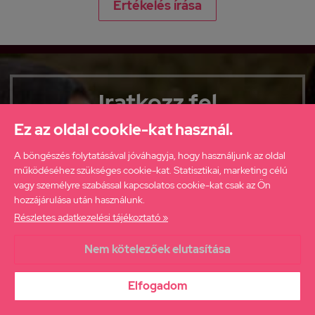
Értékelés írása
Iratkozz fel
hírlevelünkre
Ez az oldal cookie-kat használ.
ha elsőként szeretnél értesülni
A böngészés folytatásával jóváhagyja, hogy használjunk az oldal
újdonságainkról, akcióinkról!
működéséhez szükséges cookie-kat. Statisztikai, marketing célú
vagy személyre szabással kapcsolatos cookie-kat csak az Ön
hozzájárulása után használunk.
Részletes adatkezelési tájékoztató »
Nem kötelezőek elutasítása
Elolvastam az
Adatkezelési tájékoztatót
és hozzájárulok ahhoz,
hogy a webáruház értesítsen engem az aktuális ajánlatairól.
Elfogadom
FELIRATKOZÁS
