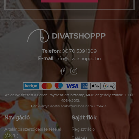
Telefon:
06 70 539 1309
E-mail:
info@divatshoppp.hu
Az online fizetést a Barion Payment Zrt. biztosítja, MNB engedély száma: H-EN-
I-1064/2013.
Bankkártya adatai áruházunkhoz nem jutnak el.
Navigáció
Saját fiók
Általános szerződési feltételek
Regisztráció
(ÁSZF)
Belépés