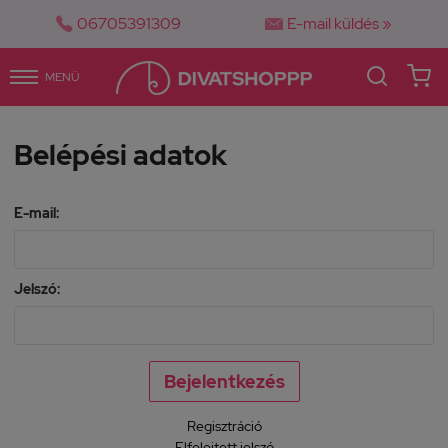


06705391309
E-mail küldés »
MENÜ
Belépési adatok
E-mail:
Jelszó:
Regisztráció
Elfelejtett jelszó